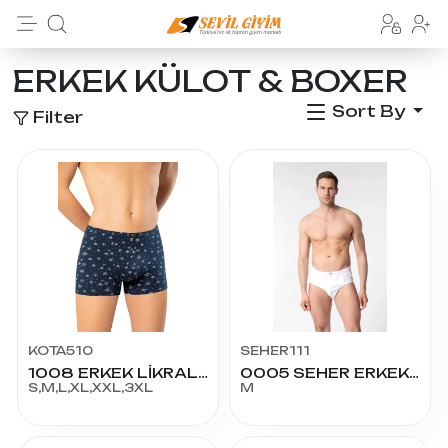
ERKEK KÜLOT & BOXER
Sort By
Filter
KOTA510
SEHER111
1008 ERKEK LİKRALI MODAL BASKILI BOXER
0005 SEHER ERKEK SLİP 3
S,M,L,XL,XXL,3XL
M