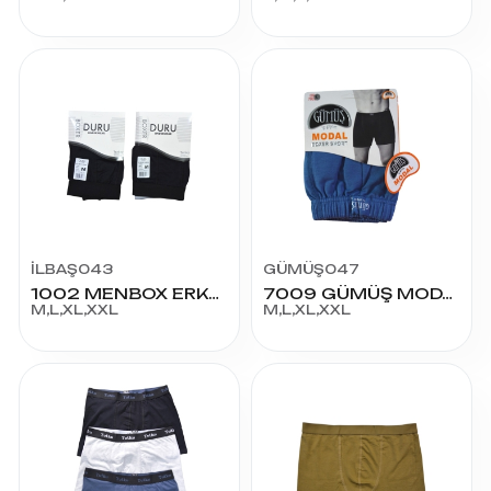
İLBAŞ043
GÜMÜŞ047
1002 MENBOX ERKEK BOXER
7009 GÜMÜŞ MODAL ELESTAN BOXER
M,L,XL,XXL
M,L,XL,XXL