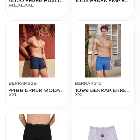
4020 ERKEK HAVLU BEL BOXER
1004 ERKEK EMPİRME BOXER 2XL-3XL
M,L,XL,XXL
BERRAK328
BERRAK315
4488 ERKEK MODAL BOXER XXL
1099 BERRAK ERKEK BOXER XXL BEDEN
XXL
XXL