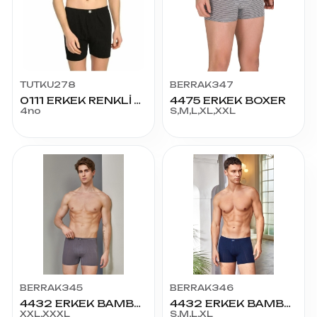
TUTKU278
BERRAK347
0111 ERKEK RENKLİ ARJANTİN NO:4
4475 ERKEK BOXER
4no
S,M,L,XL,XXL
BERRAK345
BERRAK346
4432 ERKEK BAMBOO BOXER 3XL-2XL
4432 ERKEK BAMBOO BOXER
XXL,XXXL
S,M,L,XL