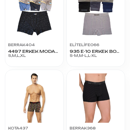
BERRAK404
ELİTELİFE066
4497 ERKEK MODAL BOXER
935 E-10 ERKEK BOXER
S,M,L,XL
S-M,M-L,L-XL
KOTA437
BERRAK368