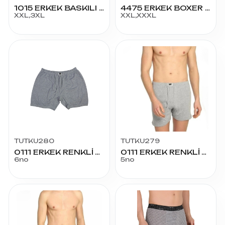
1015 ERKEK BASKILI BOXER 2XL-3XL
4475 ERKEK BOXER XXL-3XL
XXL,3XL
XXL,XXXL
TUTKU280
TUTKU279
0111 ERKEK RENKLİ ARJANTİN NO:6
0111 ERKEK RENKLİ ARJANTİN NO:5
6no
5no