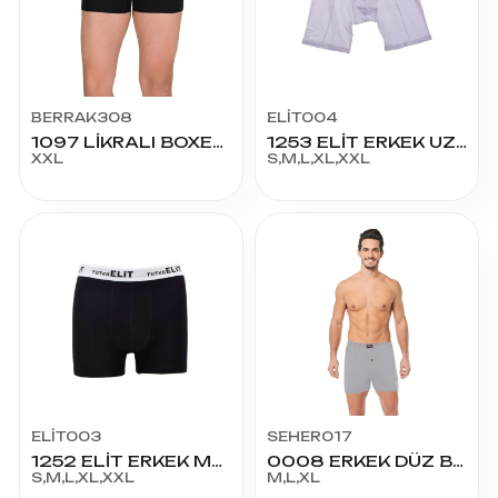
BERRAK308
ELİT004
1097 LİKRALI BOXER XXL
1253 ELİT ERKEK UZUN ELESTAN BOXER
XXL
S,M,L,XL,XXL
ELİT003
SEHER017
1252 ELİT ERKEK MODAL ELESTAN BOXER
0008 ERKEK DÜZ BOXER ŞORT
S,M,L,XL,XXL
M,L,XL