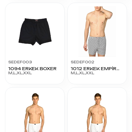
SEDEF003
SEDEF002
1094 ERKEK BOXER
1012 ERKEK EMPİRME BOXER
M,L,XL,XXL
M,L,XL,XXL