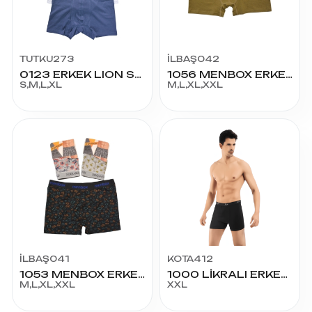
TUTKU273
İLBAŞ042
0123 ERKEK LION SPOR BOXER
1056 MENBOX ERKEK BOXER
S,M,L,XL
M,L,XL,XXL
İLBAŞ041
KOTA412
1053 MENBOX ERKEK BOXER
1000 LİKRALI ERKEK BOXER XXL
M,L,XL,XXL
XXL