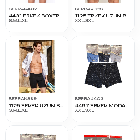
BERRAK402
BERRAK398
4431 ERKEK BOXER DİJİTAL BASKI
1125 ERKEK UZUN BOXER 2XL-3XL
S,M,L,XL
XXL,3XL
BERRAK399
BERRAK403
1125 ERKEK UZUN BOXER
4497 ERKEK MODAL BOXER 2XL-3XL
S,M,L,XL
XXL,3XL