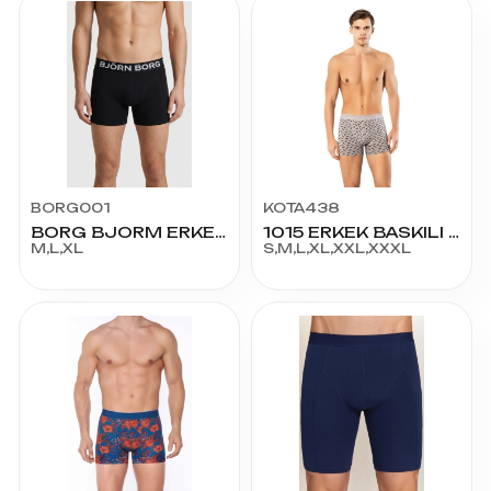
BORG001
KOTA438
BORG BJORM ERKEK BOXER
1015 ERKEK BASKILI BOXER
M,L,XL
S,M,L,XL,XXL,XXXL