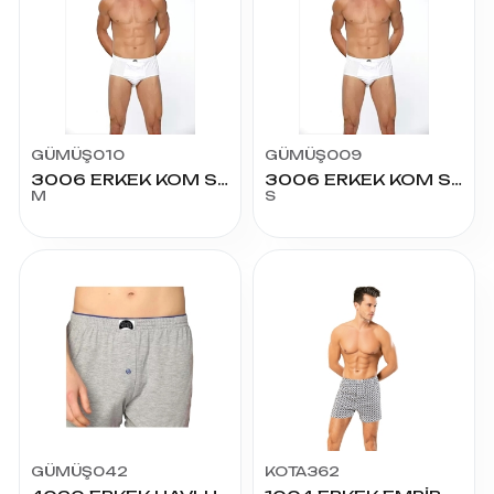
GÜMÜŞ010
GÜMÜŞ009
3006 ERKEK KOM SLİP M2
3006 ERKEK KOM SLİP S1
M
S
GÜMÜŞ042
KOTA362