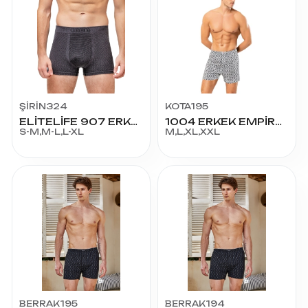
ŞİRİN324
KOTA195
ELİTELİFE 907 ERKEK BOXER
1004 ERKEK EMPİRME BOXER
S-M,M-L,L-XL
M,L,XL,XXL
BERRAK195
BERRAK194