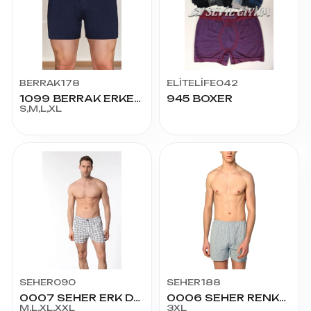
BERRAK178
ELİTELİFE042
1099 BERRAK ERKEK DÜĞMELİ BOXER
945 BOXER
S,M,L,XL
SEHER090
SEHER188
0007 SEHER ERK DESENLİ BOXER
0006 SEHER RENKLİ PAÇALI NO:7
M,L,XL,XXL
3XL