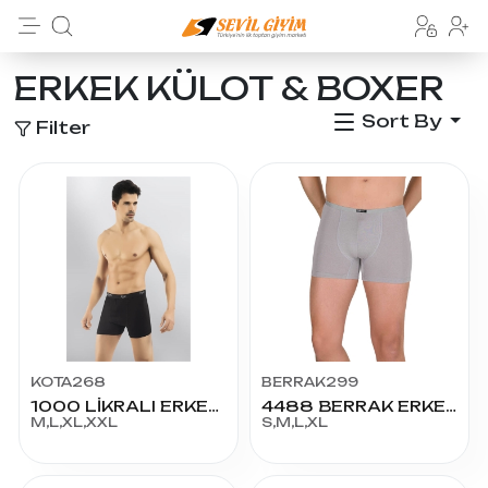
ERKEK KÜLOT & BOXER
Sort By
Filter
KOTA268
BERRAK299
1000 LİKRALI ERKEK BOXER
4488 BERRAK ERKEK MODAL BOXER
M,L,XL,XXL
S,M,L,XL