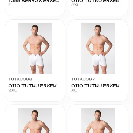
1055 BERRAK ERKEK LÜX PAÇALI KÜLOT 48 BEDEN
0110 TUTKU ERKEK PAÇALI DON NO:7
S
3XL
TUTKU088
TUTKU087
0110 TUTKU ERKEK PAÇALI DON NO:6
0110 TUTKU ERKEK PAÇALI DON NO:5
2XL
XL