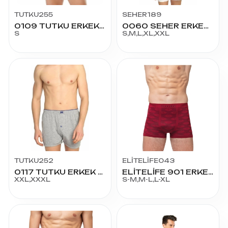
TUTKU255
SEHER189
0109 TUTKU ERKEK RENKLİ KOM NO:2
0060 SEHER ERKEK LİKRALI BOXER
S
S,M,L,XL,XXL
TUTKU252
ELİTELİFE043
0117 TUTKU ERKEK PENYE DÜZ BOXER BATTAL
ELİTELİFE 901 ERKEK DESENLİ BOXER
XXL,XXXL
S-M,M-L,L-XL