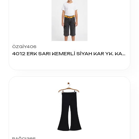
ÖZGİY406
4012 ERK SARI KEMERLİ SİYAH KAR YK. KAPRİ 8-12 YAŞ
BAĞCI385