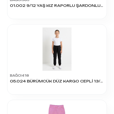
01.002 9/12 YAŞ KIZ RAPORLU ŞARDONLU İSPANYOL TAYT
BAĞCI418
05.024 BÜRÜMCÜK DÜZ KARGO CEPLİ 13/16 YAŞ