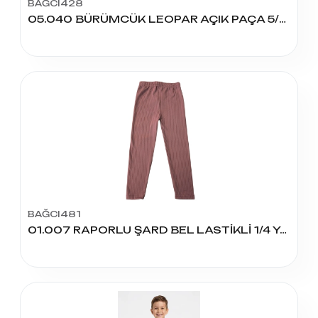
BAĞCI428
05.040 BÜRÜMCÜK LEOPAR AÇIK PAÇA 5/8 YAŞ
BAĞCI481
01.007 RAPORLU ŞARD BEL LASTİKLİ 1/4 YAŞ TAYT