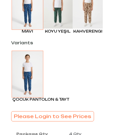
MAVI
KOYU YEŞIL
KAHVERENGI
Variants
ÇOCUK PANTOLON & TAYT
Please Login to See Prices
Package Qty
4 Qty