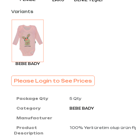
Variants
BEBE BADY
Please Login to See Prices
Package Qty
5 Qty
Category
BEBE BADY
Manufacturer
Product
100% Yerli üretim olup ürün fiy
Description