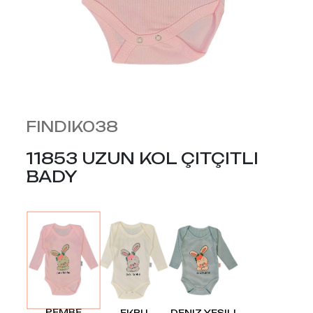
FINDIK038
11853 UZUN KOL ÇITÇITLI
BADY
PEMBE
EKRU
DENIZ YEŞILI