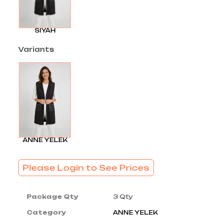
SIYAH
Variants
ANNE YELEK
Please Login to See Prices
Package Qty
3 Qty
Category
ANNE YELEK