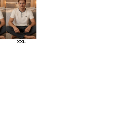
EL
SÜTYEN TAKIM
KADIN
ÇAMAŞIR
T
TAKIMI
KADIN KORSE
XXL