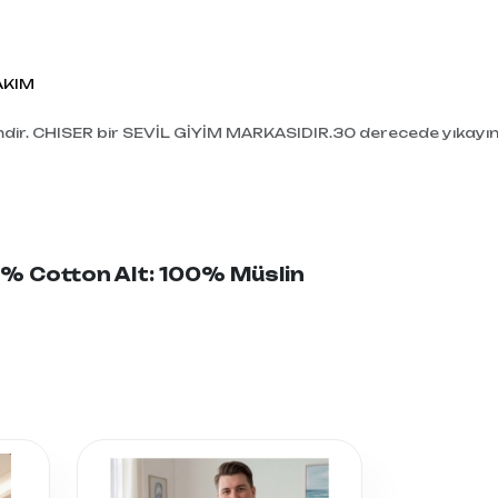
AKIM
mdir. CHISER bir SEVİL GİYİM MARKASIDIR.30 derecede yıkayın
00% Cotton Alt: 100% Müslin