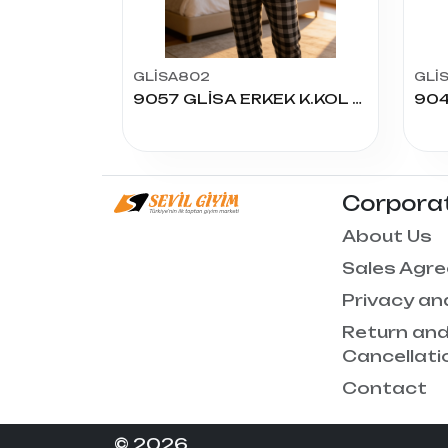
GLİSA802
GLİ
9057 GLİSA ERKEK K.KOL PİJAMA TAKIM
Corpora
About Us
Sales Agr
Privacy an
Return an
Cancellati
Contact
© 2026