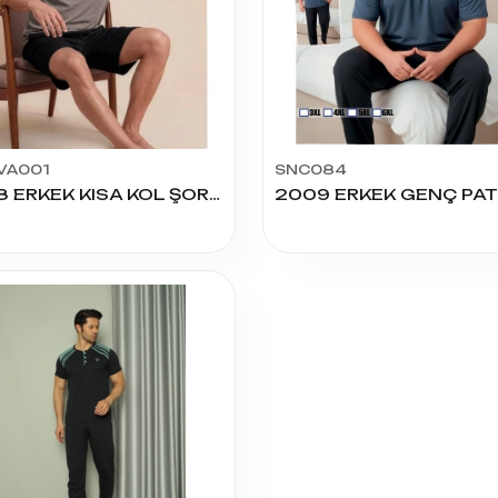
VA001
SNC084
5128 ERKEK KISA KOL ŞORTLU TAKIM