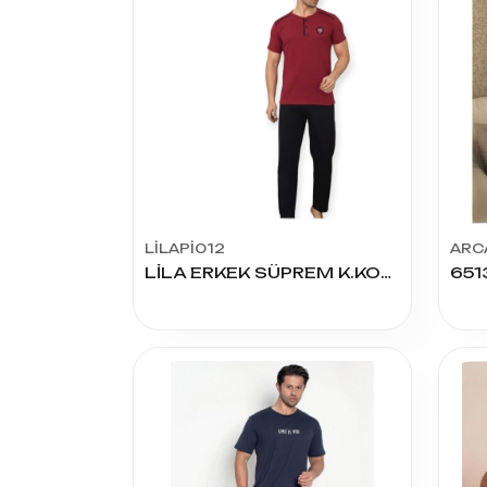
LİLAPİ012
ARC
LİLA ERKEK SÜPREM K.KOL PİJAMA TK