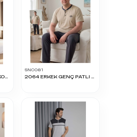
SNC081
13965 ERKEK PENYE U.KOL PİJAMA TAKIM
2064 ERKEK GENÇ PATLI BATTAL K.KOL PİJAMA TAKIM