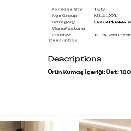
Package Qty
1 Qty
Age Group
M,L,XL,XXL
Category
ERKEK PİJAMA T
Manufacturer
Product
100% Yerli üreti
Description
Descriptions
Ürün Kumaş İçeriği: Üst: 1