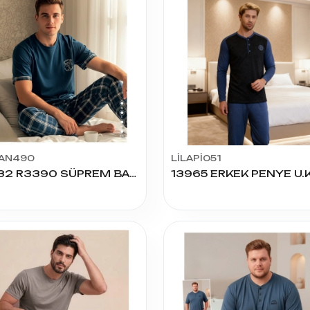
AN490
LİLAPİ051
65132 R3390 SÜPREM BASKILI PİJAMA TAKIM