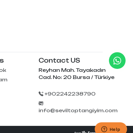
Us
Contact US
ok
Reyhan Mah. Tayakadın
Cad. No: 20 Bursa / Türkiye
ram
+902242238790
info@seviltoptangiyim.com