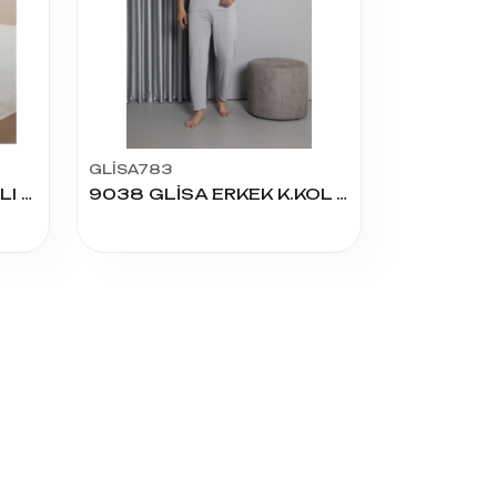
GLİSA783
2009 ERKEK GENÇ PATLI BATTAL K.KOL PİJAMA TAKIM
9038 GLİSA ERKEK K.KOL PİJAMA TAKIM