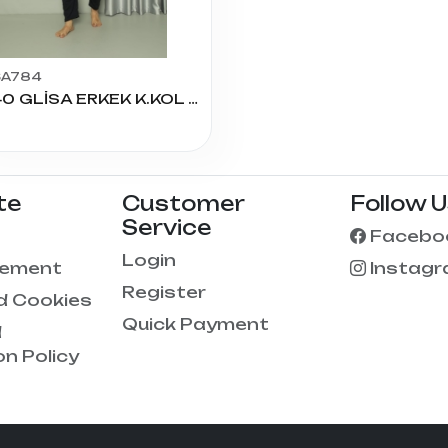
SA784
9040 GLİSA ERKEK K.KOL PİJAMA TAKIM
te
Customer
Follow 
Service
Facebo
Login
eement
Instag
Register
d Cookies
Quick Payment
d
on Policy