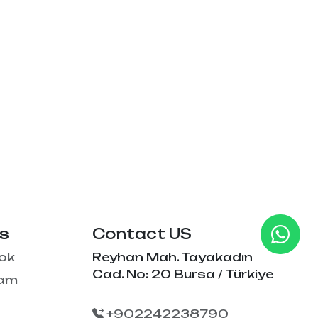
Us
Contact US
ok
Reyhan Mah. Tayakadın
Cad. No: 20 Bursa / Türkiye
ram
+902242238790