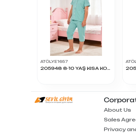
ATÖLYE1657
ATÖ
205948 8-10 YAŞ KISA KOL BERMUDA TAKIM
Corpora
About Us
Sales Agr
Privacy an