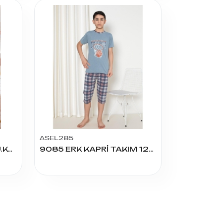
ASEL285
205968 KIZ 12/14 YAŞ U.KOL PİJAMA TAKIM
9085 ERK KAPRİ TAKIM 12/16 YAŞ