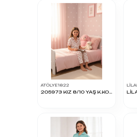
ATÖLYE1822
LİLA
205973 KIZ 8/10 YAŞ K.KOL PİJAMA TAKIM