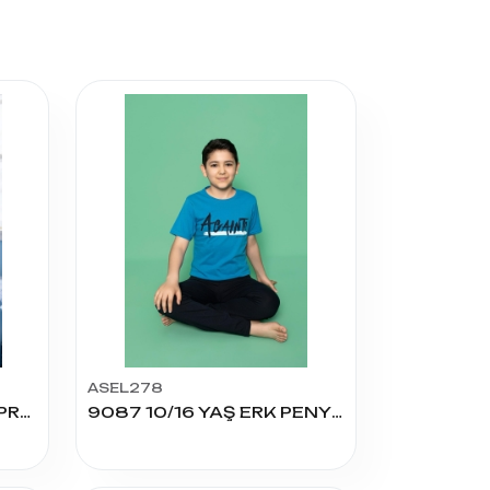
ASEL278
4031 ERKEK ÇOCUK SÜPREM K.KOL PİJAMA TAKIM
9087 10/16 YAŞ ERK PENYE K.KOL PİJAMA TK