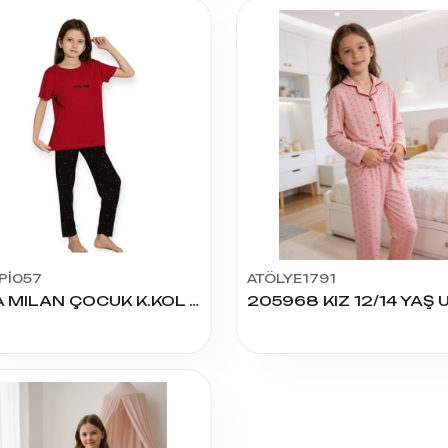
Pİ057
ATÖLYE1791
LİLA MILAN ÇOCUK K.KOL PİJAMA TAKIM