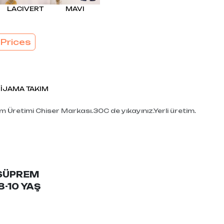
EL
SÜTYEN TAKIM
LACIVERT
MAVI
KADIN
ÇAMAŞIR
T
TAKIMI
 Prices
KADIN KORSE
İJAMA TAKIM
im Üretimi Chiser Markası.30C de yıkayınız.Yerli üretim.
SÜPREM
8-10 YAŞ