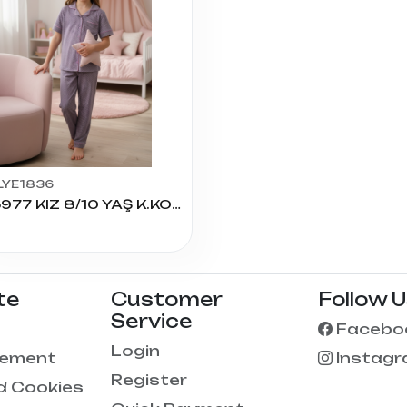
LYE1836
205977 KIZ 8/10 YAŞ K.KOL PİJAMA TAKIM
te
Customer
Follow 
Service
Facebo
Login
eement
Instag
Register
d Cookies