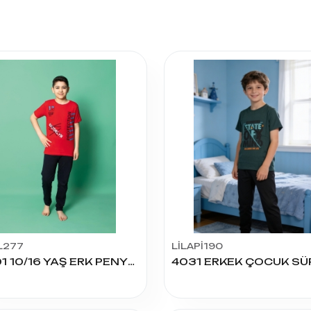
L277
LİLAPİ190
9091 10/16 YAŞ ERK PENYE K.KOL PİJAMA TK