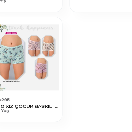
Yaş
A295
3400 KIZ ÇOCUK BASKILI BOXER 11-12 YAŞ
2 Yaş