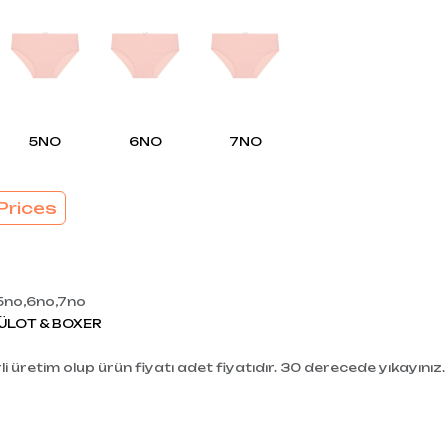
EL
SÜTYEN TAKIM
KADIN
ÇAMAŞIR
T
TAKIMI
KADIN KORSE
5NO
6NO
7NO
Prices
5no,6no,7no
ÜLOT & BOXER
i üretim olup ürün fiyatı adet fiyatıdır. 30 derecede yıkayınız.