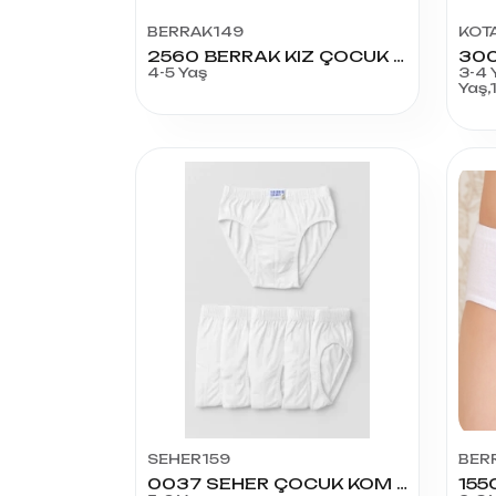
BERRAK149
KOT
2560 BERRAK KIZ ÇOCUK PAPATYA BİKİNİ KÜLOT NO:3
4-5 Yaş
3-4 
Yaş,
SEHER159
BER
0037 SEHER ÇOCUK KOM NO:3