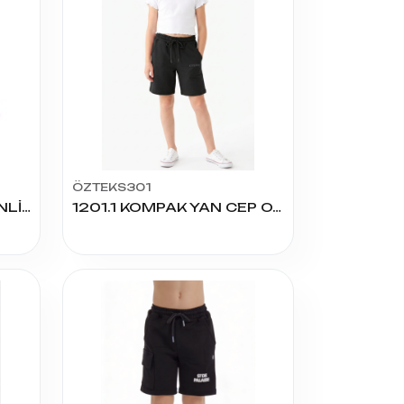
ÖZTEKS301
Y08.004 KISMET DESENLİ 8/11 YAŞ KIZ KAPRİ
1201.1 KOMPAK YAN CEP OYSHO KIZ KAPRİ 5/8 YAŞ