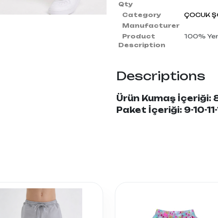
Qty
Category
ÇOCUK ŞO
Manufacturer
Product
100% Yerl
Description
Descriptions
Ürün Kumaş İçeriği
Paket İçeriği: 9-10-11