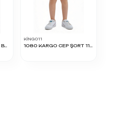
KİNG011
2359 DJR ÇAPA DESEN BASKILI 8/11 YAŞ ERKEK KAPRİ
1080 KARGO CEP ŞORT 11/14 YAŞ