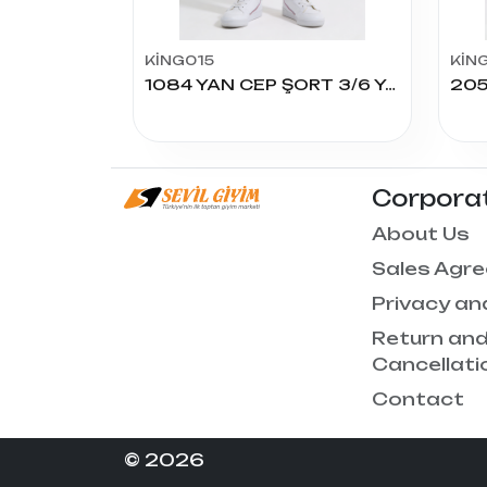
KİNG015
KİN
1084 YAN CEP ŞORT 3/6 YAŞ
Corpora
About Us
Sales Agr
Privacy an
Return an
Cancellati
Contact
© 2026