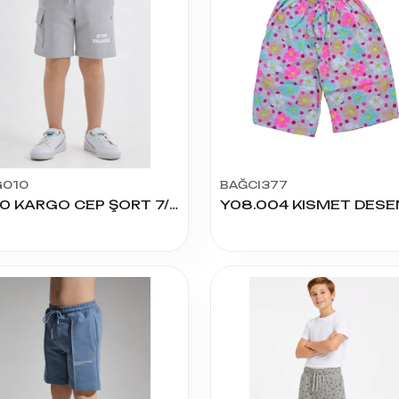
G010
BAĞCI377
1080 KARGO CEP ŞORT 7/10 YAŞ