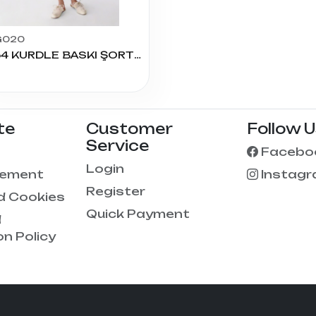
G020
2054 KURDLE BASKI ŞORT ETEK 11/14 YAŞ
te
Customer
Follow 
Service
Facebo
Login
eement
Instag
Register
d Cookies
Quick Payment
d
on Policy