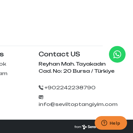
Us
Contact US
ok
Reyhan Mah. Tayakadın
Cad. No: 20 Bursa / Türkiye
ram
+902242238790
info@seviltoptangiyim.com