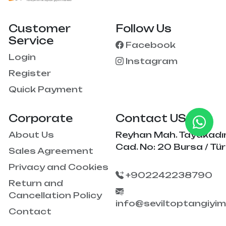
Customer
Follow Us
Service
Facebook
Login
Instagram
Register
Quick Payment
Corporate
Contact US
About Us
Reyhan Mah. Tayakadı
Cad. No: 20 Bursa / Tür
Sales Agreement
Privacy and Cookies
+902242238790
Return and
Cancellation Policy
info@seviltoptangiyi
Contact