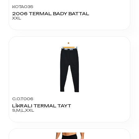
KOTA035
2006 TERMAL BADY BATTAL
XXL
C.O.T006
LİKRALI TERMAL TAYT
S,M,L,XXL