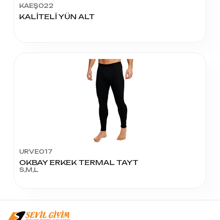
KAEŞ022
KALİTELİ YÜN ALT
URVE017
OKBAY ERKEK TERMAL TAYT
S,M,L