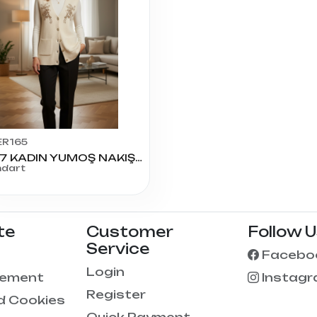
ER165
7777 KADIN YUMOŞ NAKIŞ TAŞLI YELEK
ndart
te
Customer
Follow 
Service
Facebo
Login
eement
Instag
Register
d Cookies