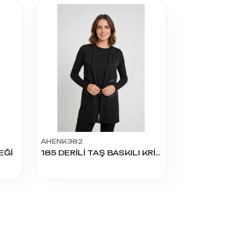
AHENK382
EĞİ
185 DERİLİ TAŞ BASKILI KRİSTAL YELEK