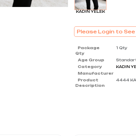
KADIN YELEK
Please Login to See
Package
1 Qty
Qty
Age Group
Standar
Category
KADIN Y
Manufacturer
Product
4444 KA
Description