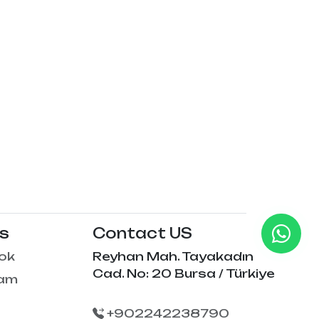
Us
Contact US
ok
Reyhan Mah. Tayakadın
Cad. No: 20 Bursa / Türkiye
ram
+902242238790