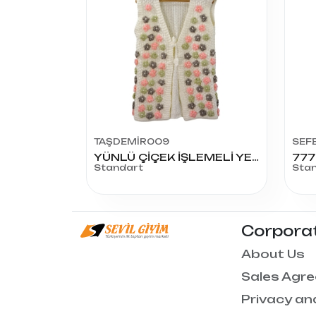
TAŞDEMİR009
SEF
YÜNLÜ ÇİÇEK İŞLEMELİ YELEK
Standart
Sta
Corpora
About Us
Sales Agr
Privacy an