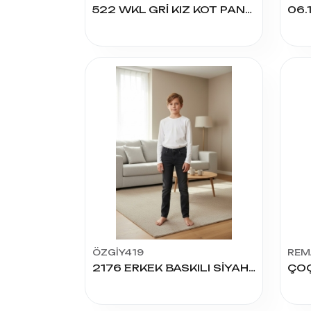
522 WKL GRİ KIZ KOT PANTOLON 13/17 YAŞ
ÖZGİY419
REM
2176 ERKEK BASKILI SİYAH KOT PANTOLON 8/12 YAŞ
ÇOÇ