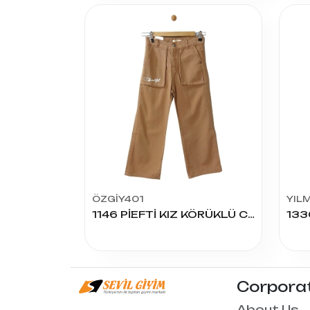
ÖZGİY401
YIL
1146 PİEFTİ KIZ KÖRÜKLÜ CEP PANT 11/15 YAŞ
Corpora
About Us