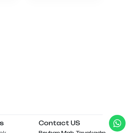
Us
Contact US
ok
Reyhan Mah. Tayakadın