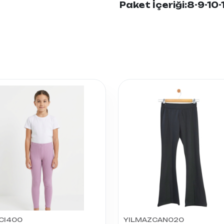
Paket İçeriği:
8-9-10-
CI400
YILMAZCAN020