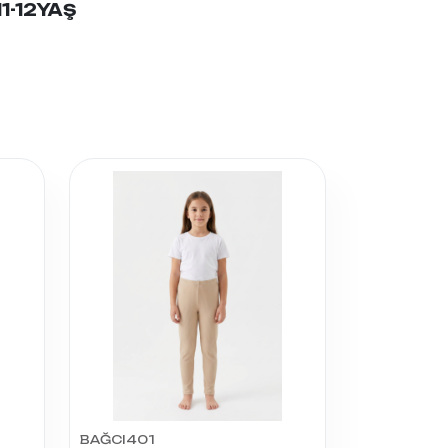
11-12YAŞ
BAĞCI401