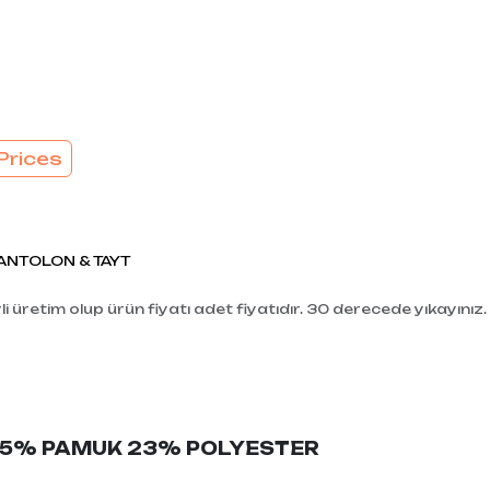
EL
SÜTYEN TAKIM
KADIN
ÇAMAŞIR
T
TAKIMI
KADIN KORSE
Prices
ANTOLON & TAYT
i üretim olup ürün fiyatı adet fiyatıdır. 30 derecede yıkayınız.
i:75% PAMUK 23% POLYESTER