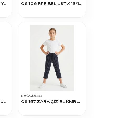
1329 KIZ İSP TAYT 13/17 YAŞ
06.106 RPR BEL LSTK 13/16 YAŞ TAYT
BAĞCI448
2132 ERKEK BAĞCIKLI DÜZ JOGER PANTOLON 12/16 YAŞ
09.157 ZARA ÇİZ BL KMR CEPLİ TEK ALT 9/12 YAŞ