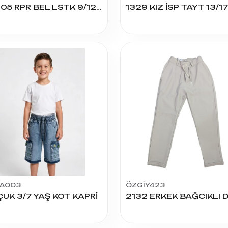
06.105 RPR BEL LSTK 9/12 YAŞ TAYT
A003
ÖZGİY423
UK 3/7 YAŞ KOT KAPRİ