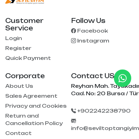
Customer
Follow Us
Service
Facebook
Login
Instagram
Register
Quick Payment
Corporate
Contact US
About Us
Reyhan Mah. Tayakadı
Cad. No: 20 Bursa / Tür
Sales Agreement
Privacy and Cookies
+902242238790
Return and
Cancellation Policy
info@seviltoptangiyi
Contact