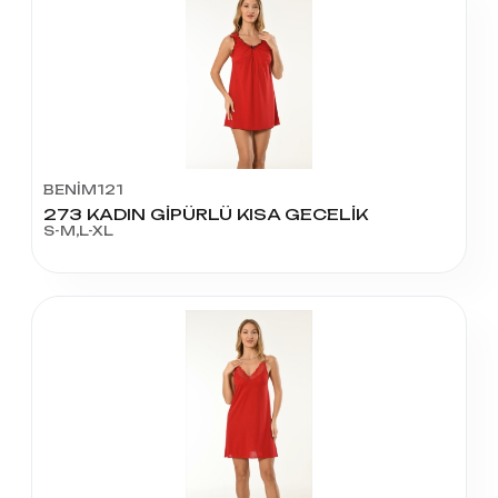
BENİM121
273 KADIN GİPÜRLÜ KISA GECELİK
S-M,L-XL