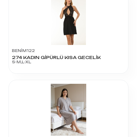
BENİM122
274 KADIN GİPÜRLÜ KISA GECELİK
S-M,L-XL