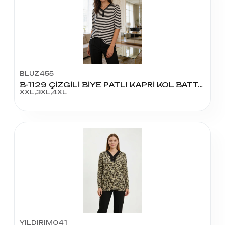
BLUZ455
B-1129 ÇİZGİLİ BİYE PATLI KAPRİ KOL BATTAL
XXL,3XL,4XL
YILDIRIM041