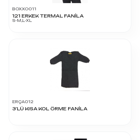
BOXXO011
121 ERKEK TERMAL FANİLA
S-M,L-XL
ERÇA012
3'LÜ KISA KOL ÖRME FANİLA