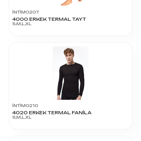
İNTİMO207
4000 ERKEK TERMAL TAYT
S,M,L,XL
İNTİMO210
4020 ERKEK TERMAL FANİLA
S,M,L,XL