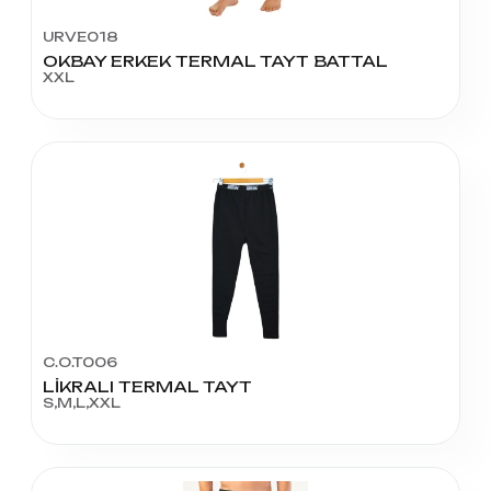
URVE018
OKBAY ERKEK TERMAL TAYT BATTAL
XXL
C.O.T006
LİKRALI TERMAL TAYT
S,M,L,XXL